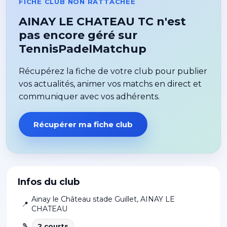
FICHE CLUB NON RATTACHÉE
AINAY LE CHATEAU TC n'est
pas encore géré sur
TennisPadelMatchup
Récupérez la fiche de votre club pour publier
vos actualités, animer vos matchs en direct et
communiquer avec vos adhérents.
Récupérer ma fiche club
Infos du club
Ainay le Château stade Guillet
,
AINAY LE
📍
CHATEAU
🎾
2
court
s