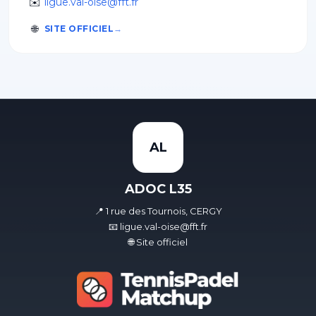
✉️
ligue.val-oise@fft.fr
🌐
SITE OFFICIEL
AL
ADOC L35
📍 1 rue des Tournois, CERGY
📧 ligue.val-oise@fft.fr
🌐 Site officiel