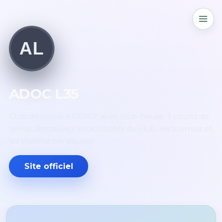
AL
ADOC L35
Club de tennis à CERGY, avec club-house. 3 courts de
tennis. Retrouvez les actualités du club, les tournois et
les matchs par équipe.
Site officiel