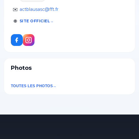
✉️
actblausasc@fft.fr
🌐
SITE OFFICIEL
Photos
TOUTES LES PHOTOS