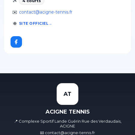
🎾
4
court
s
✉️
contact@acigne-tennis.fr
🌐
SITE OFFICIEL
AT
ACIGNE TENNIS
📍 Complexe Sportif Lande Guérin Rue des Verdaudais,
ACIGNE
📧 contact@acigne-tennis.fr