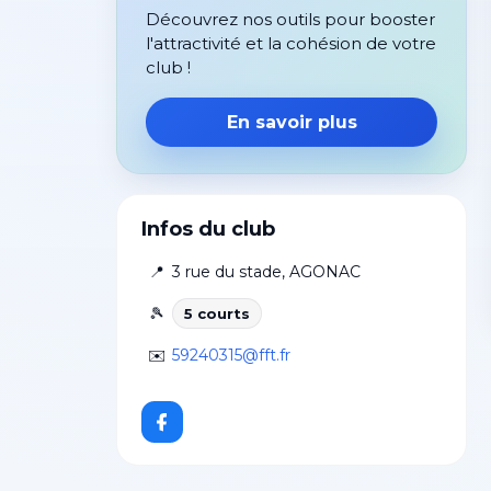
Découvrez nos outils pour booster
l'attractivité et la cohésion de votre
club !
En savoir plus
Infos du club
📍
3 rue du stade
,
AGONAC
🎾
5
court
s
✉️
59240315@fft.fr