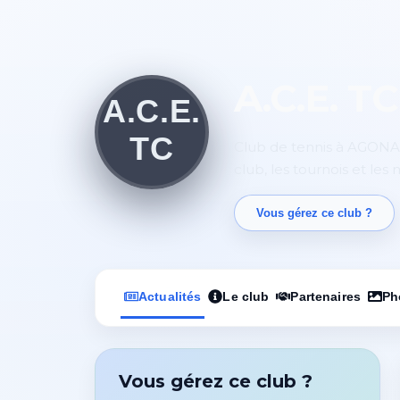
A.C.E. TC
Club de tennis à AGONAC,
club, les tournois et les
Vous gérez ce club ?
Actualités
Le club
Partenaires
Ph
Vous gérez ce club ?