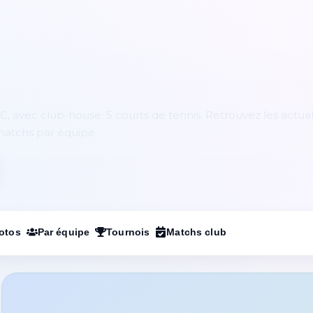
 avec club-house. 5 courts de tennis. Retrouvez les actual
 matchs par équipe.
otos
Par équipe
Tournois
Matchs club