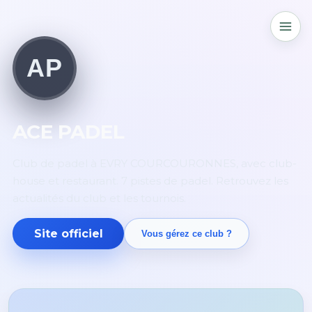
AP
ACE PADEL
Club de padel à EVRY COURCOURONNES, avec club-
house et restaurant. 7 pistes de padel. Retrouvez les
actualités du club et les tournois.
Site officiel
Vous gérez ce club ?