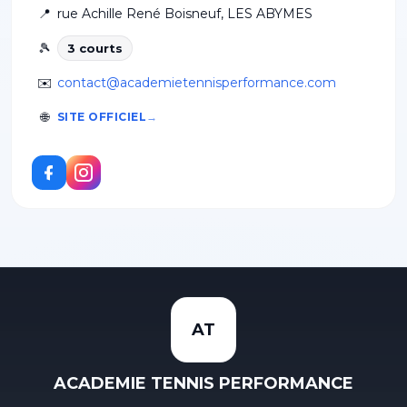
📍
rue Achille René Boisneuf
,
LES ABYMES
🎾
3
court
s
✉️
contact@academietennisperformance.com
🌐
SITE OFFICIEL
AT
ACADEMIE TENNIS PERFORMANCE