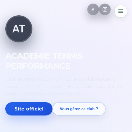
AT
ACADEMIE TENNIS
PERFORMANCE
Club de tennis à LES ABYMES, avec club-house. 3
courts de tennis. Retrouvez les actualités du club, les
tournois et les matchs par équipe.
Site officiel
Vous gérez ce club ?