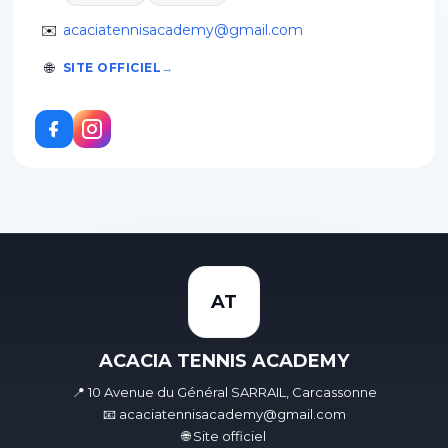
✉️
acaciatennisacademy@gmail.com
🌐
SITE OFFICIEL
AT
ACACIA TENNIS ACADEMY
📍 10 Avenue du Général SARRAIL, Carcassonne
📧 acaciatennisacademy@gmail.com
🌐 Site officiel