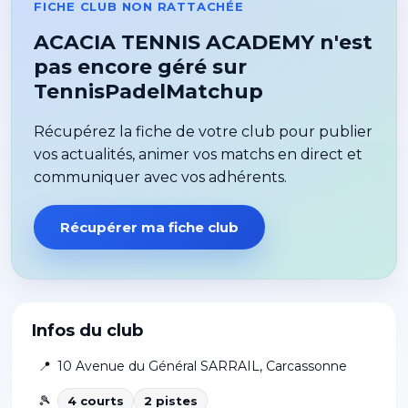
FICHE CLUB NON RATTACHÉE
ACACIA TENNIS ACADEMY n'est
pas encore géré sur
TennisPadelMatchup
Récupérez la fiche de votre club pour publier
vos actualités, animer vos matchs en direct et
communiquer avec vos adhérents.
Récupérer ma fiche club
Infos du club
📍
10 Avenue du Général SARRAIL
,
Carcassonne
🎾
4
court
s
2
piste
s