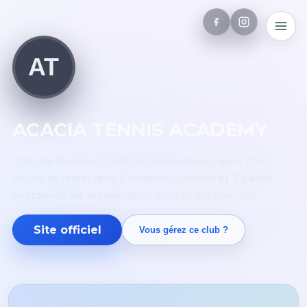
AT
ACACIA TENNIS ACADEMY
Club de tennis et padel à Carcassonne, avec club-
house et restaurant. 6 terrains : 4 tennis et 2 padel.
Retrouvez les actualités du club et les tournois.
Site officiel
Vous gérez ce club ?