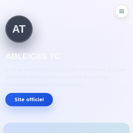
AT
ABLEIGES TC
Club de tennis à ABLEIGES, avec club-house. 2 courts
de tennis. Retrouvez les actualités du club, les
tournois et les matchs par équipe.
Site officiel