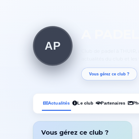
A PADEL
AP
Club de padel à THUIR, a
actualités du club et les 
Vous gérez ce club ?
Actualités
Le club
Partenaires
Ph
Vous gérez ce club ?