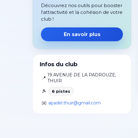
Découvrez nos outils pour booster
l'attractivité et la cohésion de votre
club !
En savoir plus
Infos du club
19 AVENUE DE LA PADROUZE
,
📍
THUIR
🎾
6
piste
s
✉️
apadel.thuir@gmail.com