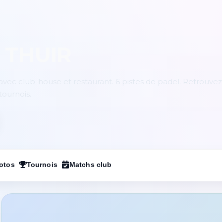
 THUIR
vec club-house et restaurant. 6 pistes de padel. Retrouvez
tournois.
otos
Tournois
Matchs club