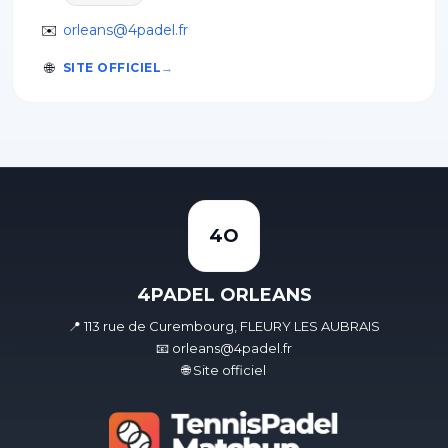
✉️
orleans@4padel.fr
🌐
SITE OFFICIEL
4O
4PADEL ORLEANS
📍 113 rue de Curembourg, FLEURY LES AUBRAIS
📧 orleans@4padel.fr
🌐 Site officiel