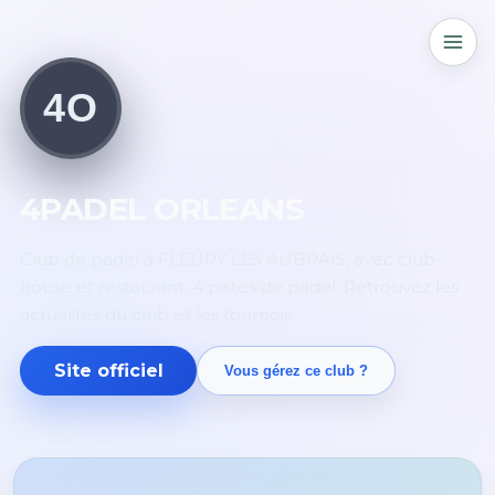
4O
4PADEL ORLEANS
Club de padel à FLEURY LES AUBRAIS, avec club-
house et restaurant. 4 pistes de padel. Retrouvez les
actualités du club et les tournois.
Site officiel
Vous gérez ce club ?