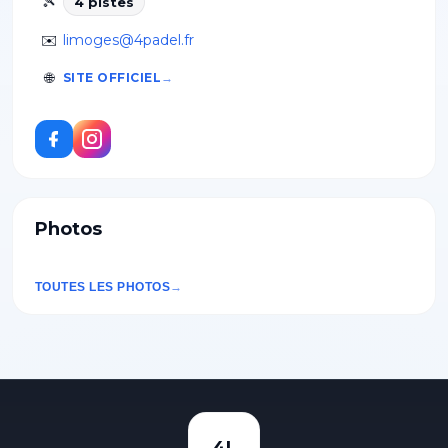
🎾
4
piste
s
✉️
limoges@4padel.fr
🌐
SITE OFFICIEL
Photos
TOUTES LES PHOTOS