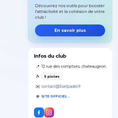
Découvrez nos outils pour booster
l'attractivité et la cohésion de votre
club !
En savoir plus
Infos du club
📍
12 rue des comptoirs
,
chateaugiron
🎾
5
piste
s
✉️
contact@3setpadel.fr
🌐
SITE OFFICIEL