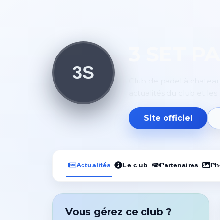
3 SET P
3S
Club de padel à chateaug
actualités du club et les 
Site officiel
Actualités
Le club
Partenaires
Ph
Vous gérez ce club ?