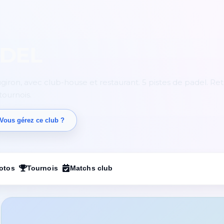
ADEL
iron, avec club-house et restaurant. 5 pistes de padel. Ret
tournois.
Vous gérez ce club ?
otos
Tournois
Matchs club