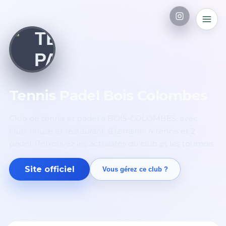
Tennis Padel Bois Colombes
Club de tennis et padel à BOIS-COLOMBES, avec
club-house et restaurant. 6 terrains : 4 tennis et 2
padel. Retrouvez les actualités du club et les tournois.
Site officiel
Vous gérez ce club ?