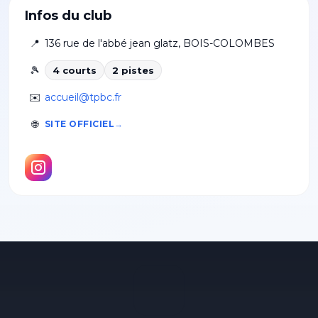
Infos du club
📍
136 rue de l'abbé jean glatz
,
BOIS-COLOMBES
🎾
4
court
s
2
piste
s
✉️
accueil@tpbc.fr
🌐
SITE OFFICIEL