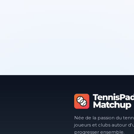
Née de la passion du tenn
joueurs et clubs autour d'
progresser ensemble.