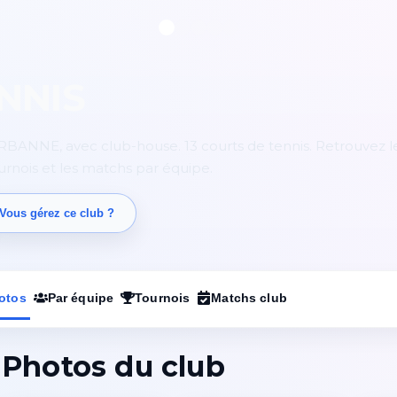
NNIS
RBANNE, avec club-house. 13 courts de tennis. Retrouvez l
ournois et les matchs par équipe.
Vous gérez ce club ?
otos
Par équipe
Tournois
Matchs club
Photos du club