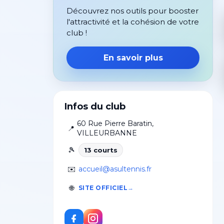
Découvrez nos outils pour booster
l'attractivité et la cohésion de votre
club !
En savoir plus
Infos du club
60 Rue Pierre Baratin
,
📍
VILLEURBANNE
🎾
13
court
s
✉️
accueil@asultennis.fr
🌐
SITE OFFICIEL