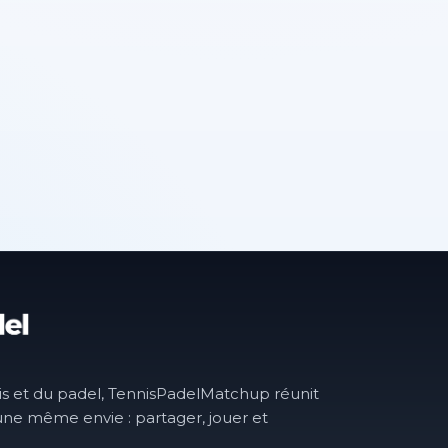
is et du padel, TennisPadelMatchup réunit
une même envie : partager, jouer et