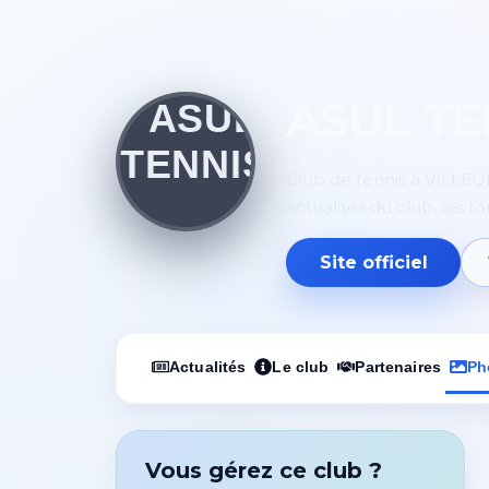
ASUL TE
Club de tennis à VILLEU
actualités du club, les t
Site officiel
Actualités
Le club
Partenaires
Ph
Vous gérez ce club ?