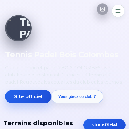
Tennis Padel Bois Colombes
Club de tennis et padel à BOIS-COLOMBES, avec
club-house et restaurant. 6 terrains : 4 tennis et 2
padel. Retrouvez les actualités du club et les tournois.
Site officiel
Vous gérez ce club ?
Terrains disponibles
Site officiel