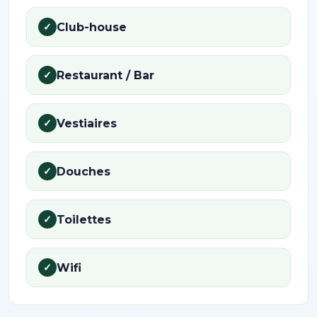
Club-house
✓
Restaurant / Bar
✓
Vestiaires
✓
Douches
✓
Toilettes
✓
Wifi
✓