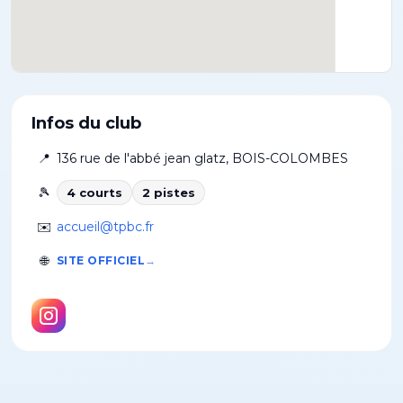
Infos du club
📍
136 rue de l'abbé jean glatz
,
BOIS-COLOMBES
🎾
4
court
s
2
piste
s
✉️
accueil@tpbc.fr
🌐
SITE OFFICIEL