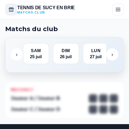
TENNIS DE SUCY EN BRIE
MATCHS CLUB
Matchs du club
SAM
DIM
LUN
MA
‹
›
25 juil
26 juil
27 juil
28 ju
EN DIRECT
Joueur A / Joueur B
6
4
3
Joueur C / Joueur D
3
6
5
Le suivi des matchs en direct n'est pas