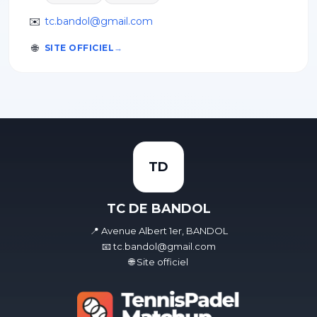
✉️
tc.bandol@gmail.com
🌐
SITE OFFICIEL
TD
TC DE BANDOL
📍 Avenue Albert 1er, BANDOL
📧 tc.bandol@gmail.com
🌐 Site officiel