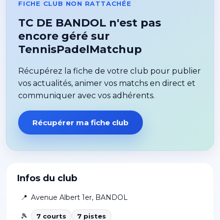
FICHE CLUB NON RATTACHÉE
TC DE BANDOL n'est pas
encore géré sur
TennisPadelMatchup
Récupérez la fiche de votre club pour publier
vos actualités, animer vos matchs en direct et
communiquer avec vos adhérents.
Récupérer ma fiche club
Infos du club
📍
Avenue Albert 1er
,
BANDOL
🎾
7
court
s
7
piste
s