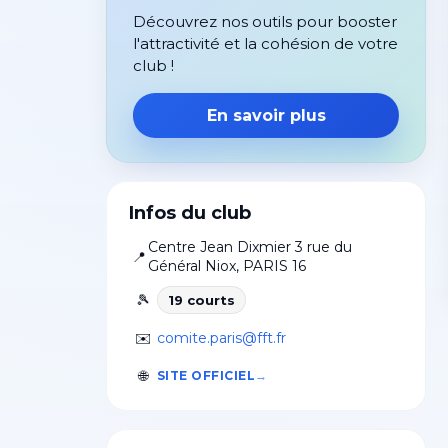
Découvrez nos outils pour booster
l'attractivité et la cohésion de votre
club !
En savoir plus
Infos du club
Centre Jean Dixmier 3 rue du
📍
Général Niox
,
PARIS 16
🎾
19
court
s
✉️
comite.paris@fft.fr
🌐
SITE OFFICIEL