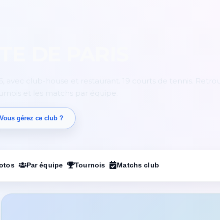
TE DE PARIS
6, avec club-house et restaurant. 19 courts de tennis. Retro
ournois et les matchs par équipe.
Vous gérez ce club ?
otos
Par équipe
Tournois
Matchs club