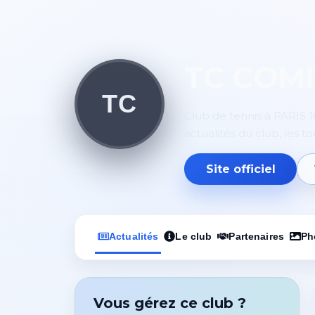
TC COMI
TC
Club de tennis à PARIS 1
actualités du club, les t
Site officiel
Actualités
Le club
Partenaires
Ph
Vous gérez ce club ?