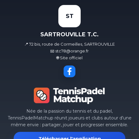
encore activé pour ce club.
Découvrir TennisPadelMatchup
ST
SARTROUVILLE T.C.
📍 72 bis, route de Cormeilles, SARTROUVILLE
📧 stc78@orange.fr
🌐 Site officiel
Née de la passion du tennis et du padel,
TennisPadelMatchup réunit joueurs et clubs autour d'une
même envie : partager, jouer et progresser ensemble.
Télécharger l'application