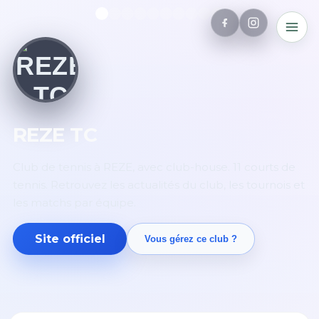
REZE TC
Club de tennis à REZE, avec club-house. 11 courts de
tennis. Retrouvez les actualités du club, les tournois et
les matchs par équipe.
Site officiel
Vous gérez ce club ?