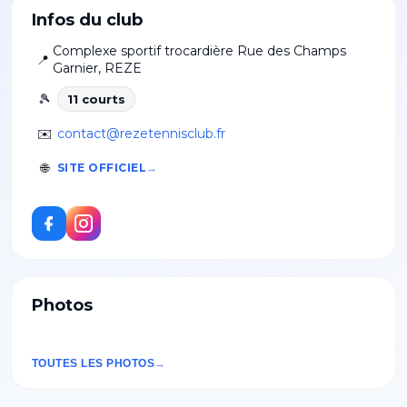
Infos du club
Complexe sportif trocardière Rue des Champs
📍
Garnier
,
REZE
🎾
11
court
s
✉️
contact@rezetennisclub.fr
🌐
SITE OFFICIEL
Photos
TOUTES LES PHOTOS