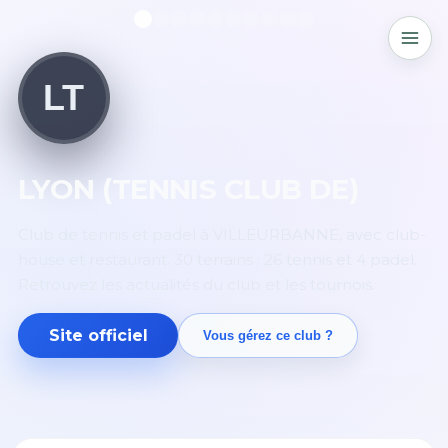
LT
LYON (TENNIS CLUB DE)
Club de tennis et padel à VILLEURBANNE, avec club-
house et restaurant. 30 terrains : 26 tennis et 4 padel.
Retrouvez les actualités du club et les tournois.
Site officiel
Vous gérez ce club ?