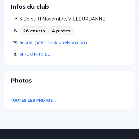
Infos du club
📍
3 Bd du 11 Novembre
,
VILLEURBANNE
🎾
26
court
s
4
piste
s
✉️
accueil@tennisclubdelyon.com
🌐
SITE OFFICIEL
Photos
TOUTES LES PHOTOS