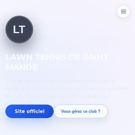
LT
LAWN TENNIS DE SAINT
MANDE
Club de tennis à ST MANDE, avec club-house et
restaurant. 4 courts de tennis. Retrouvez les actualités
du club, les tournois et les matchs par équipe.
Site officiel
Vous gérez ce club ?