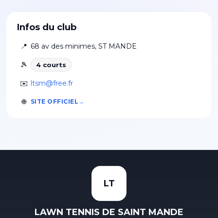
Infos du club
📍
68 av des minimes
,
ST MANDE
🎾
4
court
s
✉️
ltsm@free.fr
🌐
SITE OFFICIEL
LT
LAWN TENNIS DE SAINT MANDE