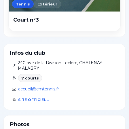
Tennis
Extérieur
Court n°3
Infos du club
240 ave de la Division Leclerc
,
CHATENAY
📍
MALABRY
🎾
7
court
s
✉️
accueil@cmtennis.fr
🌐
SITE OFFICIEL
Photos