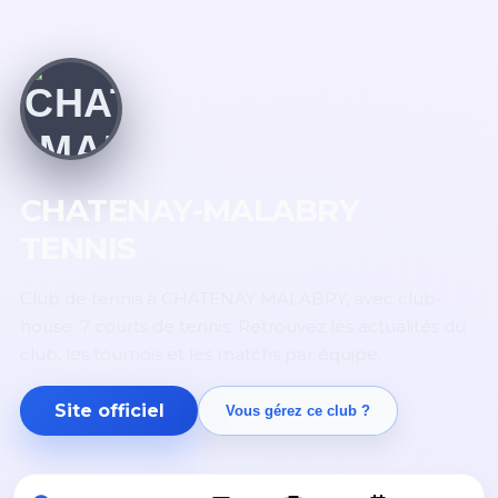
CHATENAY-MALABRY
TENNIS
Club de tennis à CHATENAY MALABRY, avec club-
house. 7 courts de tennis. Retrouvez les actualités du
club, les tournois et les matchs par équipe.
Site officiel
Vous gérez ce club ?