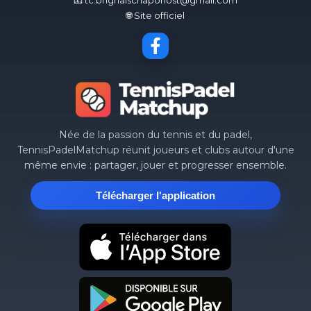
📧 tc.brignaischaponost@gmail.com
🌐 Site officiel
Née de la passion du tennis et du padel,
TennisPadelMatchup réunit joueurs et clubs autour d'une
même envie : partager, jouer et progresser ensemble.
Télécharger l'application