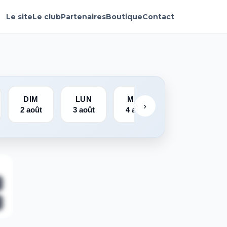
Le site
Le club
Partenaires
Boutique
Contact
DIM
LUN
MAR
MER
›
2 août
3 août
4 août
5 août