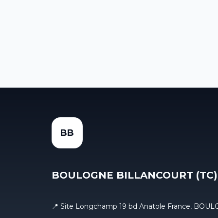
Le suivi des matchs en direct n'e
Découvrir Tenn
BB
BOULOGNE BILLANCOURT (TC)
📍 Site Longchamp 19 bd Anatole France, B