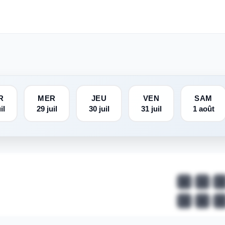
R
MER
JEU
VEN
SAM
il
29 juil
30 juil
31 juil
1 août
6
4
3
3
6
5