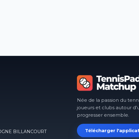
st pas encore activé pour ce club.
isPadelMatchup
Née de la passion du tenn
joueurs et clubs autour d'
progresser ensemble.
Télécharger l'applica
OULOGNE BILLANCOURT