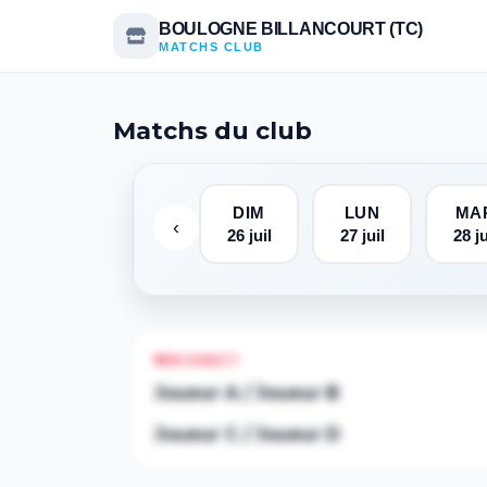
BOULOGNE BILLANCOURT (TC)
MATCHS CLUB
Matchs du club
DIM
LUN
MA
‹
26 juil
27 juil
28 ju
EN DIRECT
Joueur A / Joueur B
Joueur C / Joueur D