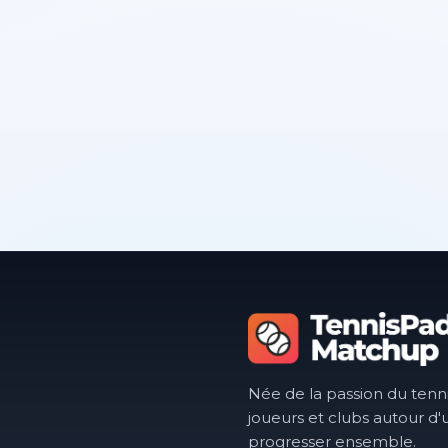
Née de la passion du tenn
joueurs et clubs autour d'
progresser ensemble.