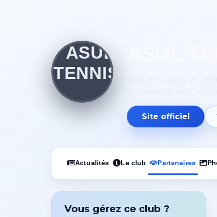
ASUL TE
Club de tennis à VILLEU
actualités du club, les t
Site officiel
Actualités
Le club
Partenaires
Ph
Vous gérez ce club ?