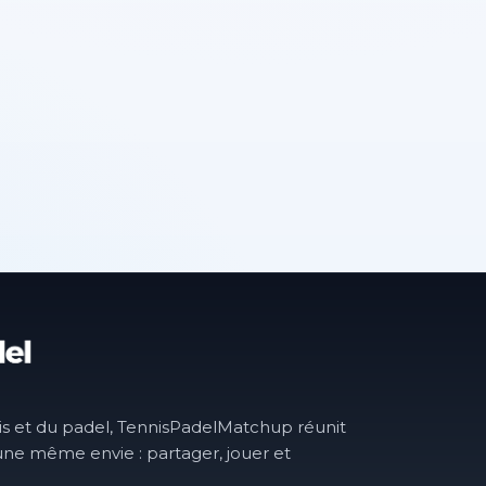
is et du padel, TennisPadelMatchup réunit
une même envie : partager, jouer et