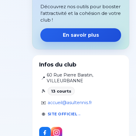
Découvrez nos outils pour booster
l'attractivité et la cohésion de votre
club !
En savoir plus
Infos du club
60 Rue Pierre Baratin
,
📍
VILLEURBANNE
🎾
13
court
s
✉️
accueil@asultennis.fr
🌐
SITE OFFICIEL