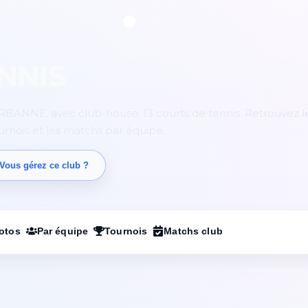
NNIS
RBANNE, avec club-house. 13 courts de tennis. Retrouvez l
ournois et les matchs par équipe.
Vous gérez ce club ?
otos
Par équipe
Tournois
Matchs club