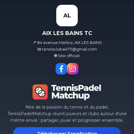
encore activé pour ce club.
Découvrir TennisPadelMatchup
AL
AIX LES BAINS TC
📍 84 avenue Marlioz, AIX LES BAINS
📧 tennisclubaix73@gmail.com
🌐 Site officiel
Née de la passion du tennis et du padel,
TennisPadelMatchup réunit joueurs et clubs autour d'une
même envie : partager, jouer et progresser ensemble.
Télécharger l'application